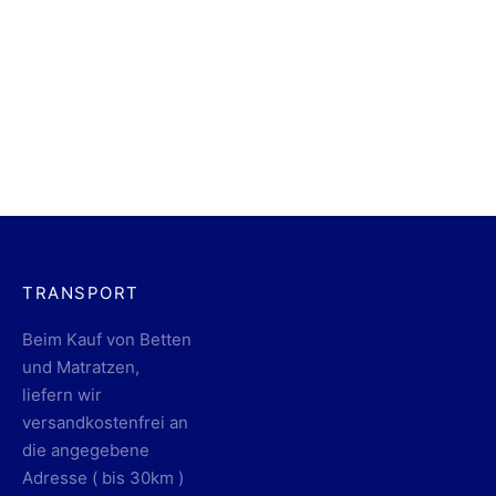
Norm Stone Lamp
$
221.00
TRANSPORT
Beim Kauf von Betten
und Matratzen,
liefern wir
versandkostenfrei an
die angegebene
Adresse ( bis 30km )