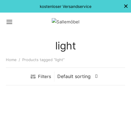
kostenloser Versandservice
light
Home
/
Products tagged “light”
Filters
Bollard Lamp
Cast Sconce Wall Lamp
$
143.00
$
228.00